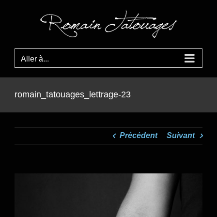
Passer
au
contenu
Aller à...
romain_tatouages_lettrage-23
Précédent
Suivant
View
Larger
Image