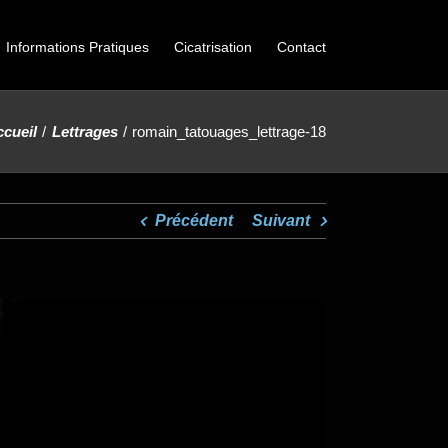
Informations Pratiques
Cicatrisation
Contact
cueil
Lettrages
romain_tatouages_lettrage-18
Précédent
Suivant