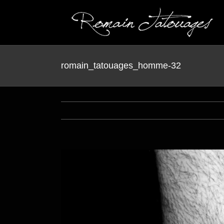
Passer
au
contenu
romain_tatouages_homme-32
View
Larger
Image