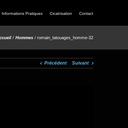
Informations Pratiques
Cicatrisation
Contact
ccueil
Hommes
romain_tatouages_homme-32
Précédent
Suivant